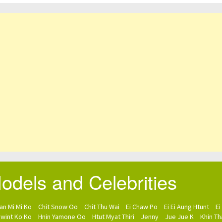
dels and Celebrities
an Mi Mi Ko
Chit Snow Oo
Chit Thu Wai
Ei Chaw Po
Ei Ei Aung Htunt
Ei
Pwint Ko Ko
Hnin Yamone Oo
Htut Myat Thiri
Jenny
Jue Jue K
Khin Th