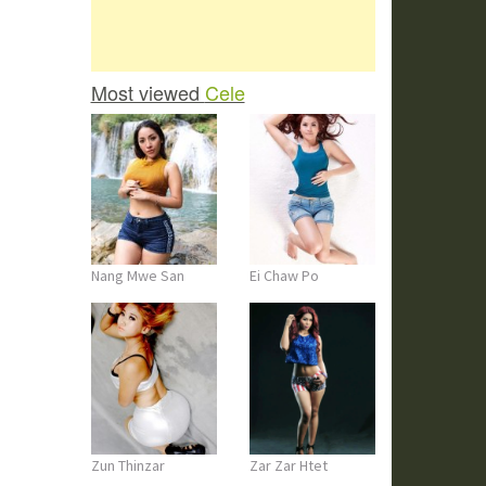
Most viewed
Cele
Nang Mwe San
Ei Chaw Po
Zun Thinzar
Zar Zar Htet