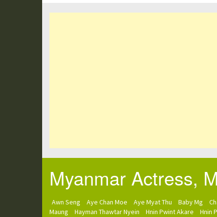
Myanmar Actress, Mo
Awn Seng
Aye Chan Moe
Aye Myat Thu
Baby Mg
Ch
Maung
Hayman Thawtar Nyein
Hnin Pwint Akare
Hnin 