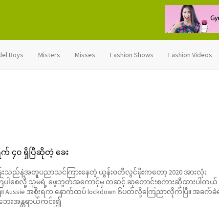
del Boys
Misters
Misses
Fashion Shows
Fashion Videos
၄၀ ရှိပြီဆိုတဲ့ ခေး
်းသည်နဲ့အတူပညာသင်ကြားနေတဲ့ ယွန်း၀တီလွင်မိုးကတော့ 2020 အားလုံး
ပါစေလို့ သူမရဲ့ ဖေ့ဘွတ်အကောင့်မှ တဆင့် ဆုတောင်းစကားဆိုထားပါတယ်
ြီ။ Aussie အစိုးရက နောက်ထပ် lockdown ၆ပတ်လို့ကြေညာလိုက်ပြီ။ အခက်ခဲ
ုံ ဘေးအန္တရာယ်ကင်း၍