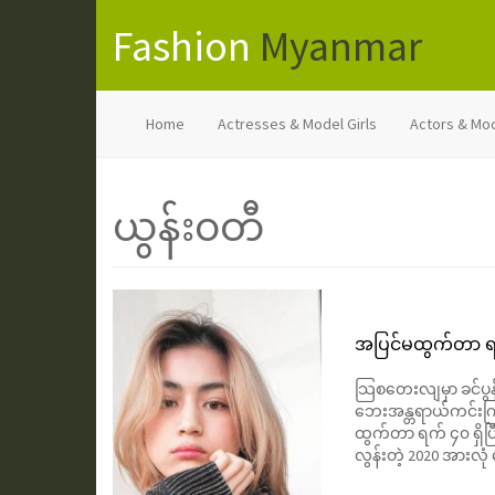
Fashion
Myanmar
Home
Actresses & Model Girls
Actors & Mo
ယွန်း၀တီ
အပြင်မထွက်တာ ရက် 
သြစတေးလျမှာ ခင်ပွန
ဘေးအန္တရာယ်ကင်းကြ
ထွက်တာ ရက် ၄၀ ရှိပ
လွန်းတဲ့ 2020 အားလ